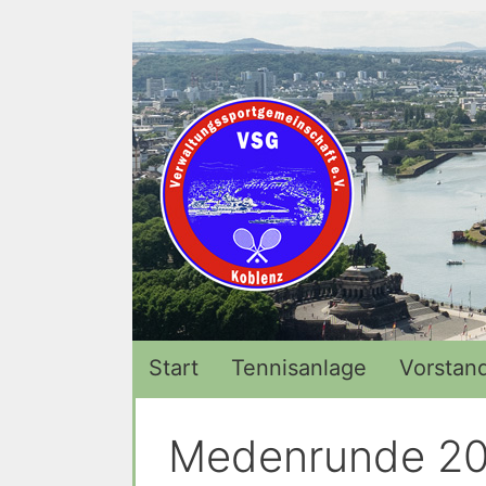
Zum
Inhalt
springen
Start
Tennisanlage
Vorstan
Medenrunde 2