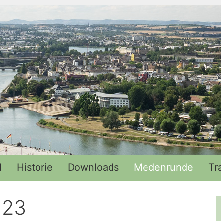
d
Historie
Downloads
Medenrunde
Tr
023